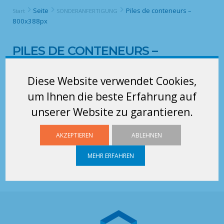
Seite
Piles de conteneurs –
Start
SONDERANFERTIGUNG
800x388px
PILES DE CONTENEURS –
800X388PX
Diese Website verwendet Cookies,
um Ihnen die beste Erfahrung auf
unserer Website zu garantieren.
AKZEPTIEREN
ABLEHNEN
MEHR ERFAHREN