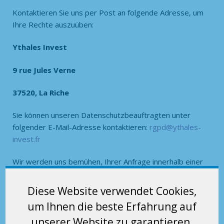
Kontaktieren Sie uns per Post an folgende Adresse, um
Ihre Rechte auszuüben:
Ythales Invest
9 rue Jules Verne
37520, La Riche
Sie können unseren Datenschutzbeauftragten unter
folgender E-Mail-Adresse kontaktieren:
rgpd@ythales-
invest.fr
Wir werden uns bemühen, Ihrer Anfrage innerhalb einer
angemessenen Frist unter Beachtung der geltenden
gesetzlichen Bestimmungen nachzukommen. Im Falle
Diese Website verwendet Cookies,
einer unbefriedigenden Antwort haben Sie die
um Ihnen die beste Erfahrung auf
Möglichkeit, eine Beschwerde bei der französischen
unserer Website zu garantieren.
Datenschutzbehörde (Commission Nationale de