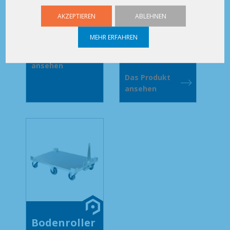
Plattform mit oder
Draht zum
ohne Aufsatz, von
AKZEPTIEREN
ABLEHNEN
Manövrieren
Hand zieh- und
leichter Lasten....
MEHR ERFAHREN
manövrierbar,
ermöglicht den...
Das Produkt
ansehen
Das Produkt
ansehen
Bodenroller