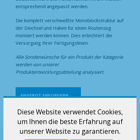
entsprechend angepasst werden.
Die komplett verschweißte Monoblockstruktur auf
der Deichsel und Haken für einen Routenzug
montiert werden können. Dies erleichtert die
Versorgung Ihrer Fertigungslinien.
Alle Sonderwünsche für ein Produkt der Kategorie
werden von unserer
Produktentwicklungsabteilung analysiert.
Bodenroller
ANGEBOT ANFORDERN
-
Aus
Diese Website verwendet Cookies,
Stahlrohr
um Ihnen die beste Erfahrung auf
600
Menge
unserer Website zu garantieren.
Technische Daten