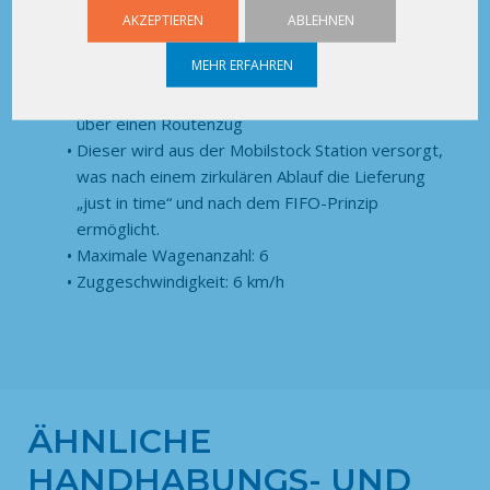
AKZEPTIEREN
ABLEHNEN
Vereinfachen Sie Ihre Abläufe und erhöhen Sie Ihre
MEHR ERFAHREN
Produktion mit unseren ROLLSOCKELN.
Die Teileanlieferung zu den Arbeitsplätzen erfolgt
über einen Routenzug
Dieser wird aus der Mobilstock Station versorgt,
was nach einem zirkulären Ablauf die Lieferung
„just in time“ und nach dem FIFO-Prinzip
ermöglicht.
Maximale Wagenanzahl: 6
Zuggeschwindigkeit: 6 km/h
ÄHNLICHE
HANDHABUNGS- UND