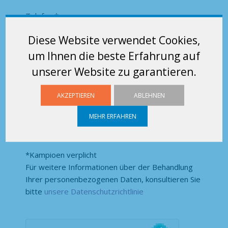
Telefon * :
Diese Website verwendet Cookies,
um Ihnen die beste Erfahrung auf
Produktpalette * :
unserer Website zu garantieren.
AKZEPTIEREN
ABLEHNEN
Ich stimme zu, Informationen von SUFILOG zu
MEHR ERFAHREN
erhalten:
Ja
Nein
*Kampioen verplicht
Für weitere Informationen über der Behandlung
Ihrer personenbezogenen Daten, konsultieren Sie
bitte
unsere Datenschutzrichtlinie