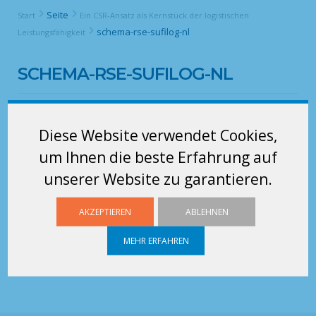
Seite
Start
Ein CSR-Ansatz als Kernstück der logistischen
schema-rse-sufilog-nl
Leistungsfähigkeit
SCHEMA-RSE-SUFILOG-NL
Diese Website verwendet Cookies,
um Ihnen die beste Erfahrung auf
unserer Website zu garantieren.
AKZEPTIEREN
ABLEHNEN
MEHR ERFAHREN