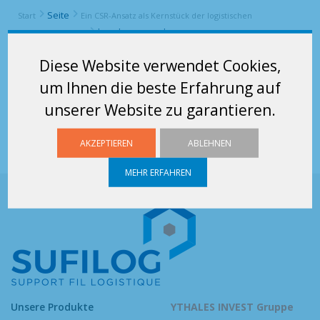
Seite
Start
Ein CSR-Ansatz als Kernstück der logistischen
bandeau-rse-nl
Leistungsfähigkeit
Diese Website verwendet Cookies,
BANDEAU-RSE-NL
um Ihnen die beste Erfahrung auf
unserer Website zu garantieren.
AKZEPTIEREN
ABLEHNEN
MEHR ERFAHREN
Unsere Produkte
YTHALES INVEST Gruppe