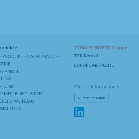
Produkte
YTHALES INVEST Gruppe
TER Rental
E PRODUKTE NACH BRANCHE
STRIE
EUROPE METAL FIL
SHANDEL
CLING
R- UND
Für alle Informationen :
NSMITTELINDUSTRIE
Nummer anzeigen
EREI & WEINBAU
RHALTUNG