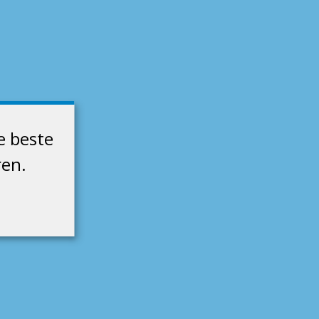
e beste
ren.