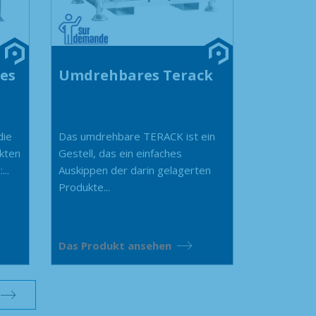
es
Umdrehbares Terack
die
Das umdrehbare TERACK ist ein
kten
Gestell, das ein einfaches
..
Auskippen der darin gelagerten
Produkte...
Das Produkt ansehen