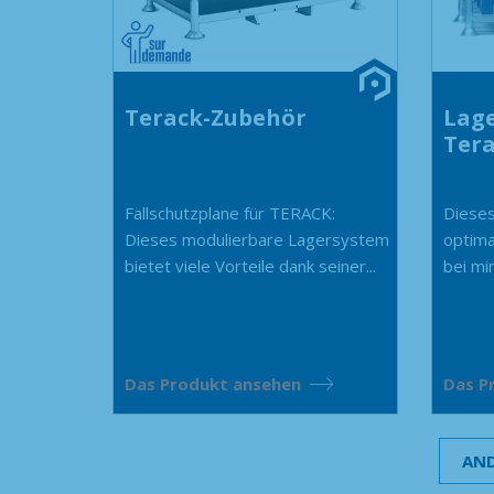
Terack-Zubehör
Lage
Ter
Fallschutzplane für TERACK:
Dieses
Dieses modulierbare Lagersystem
optima
bietet viele Vorteile dank seiner...
bei mi
Das Produkt ansehen
Das P
AND