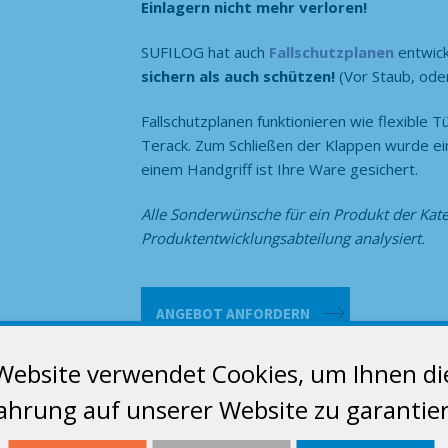
Einlagern nicht mehr verloren!
SUFILOG hat auch
Fallschutzplanen
entwic
sichern als auch schützen!
(Vor Staub, oder
Fallschutzplanen funktionieren wie flexible T
Terack. Zum Schließen der Klappen wurde ein 
einem Handgriff ist Ihre Ware gesichert.
Alle Sonderwünsche für ein Produkt der Kat
Produktentwicklungsabteilung analysiert.
Maxi-
ANGEBOT ANFORDERN
Terack
Menge
Website verwendet Cookies, um Ihnen di
ahrung auf unserer Website zu garantie