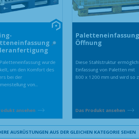
ing-
Paletteneinfassung 
etteneinfassung
Öffnung
deranfertigung
Paletteneinfassung wurde
Diese Stahlstruktur ermöglich
kelt, um den Komfort des
Einfassung von Paletten mit
ers bei der
800 x 1200 mm und wird so z
enstellung von...
rodukt ansehen
Das Produkt ansehen
ERE AUSRÜSTUNGEN AUS DER GLEICHEN KATEGORIE SEHEN