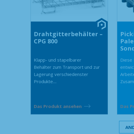
Drahtgitterbehälter –
Pick
CPG 800
Pal
Son
Klapp- und stapelbarer
Diese 
Behälter zum Transport und zur
entwic
Lagerung verschiedenster
Arbeit
Produkte....
Zusamm
Das Produkt ansehen
Das P
AND