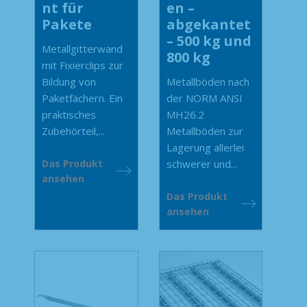
nt für
en –
Pakete
abgekantet
– 500 kg und
Metallgitterwand
800 kg
mit Fixierclips zur
Bildung von
Metallböden nach
Paketfächern. Ein
der NORM ANSI
praktisches
MH26.2
Zubehörteil,...
Metallböden zur
Lagerung allerlei
Das Produkt
schwerer und...
ansehen
Das Produkt
ansehen