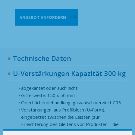
3
ANGEBOT ANFORDERN
U-
Verstärkungen
-
300 kg
Menge
Technische Daten
U-Verstärkungen Kapazität 300 kg
abgekantet oder auch nicht
Gitterweite: 150 x 50 mm
Oberflächenbehandlung: galvanisch verzinkt CR3
Verstärkungen: aus Profilblech (U-Form),
eingebettet zwischen die Leisten (zur
Erleichterung des Gleitens von Produkten – die
oberen Drähte werden im Rack nach unten