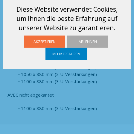
eingeschoben).
Diese Website verwendet Cookies,
Standardprodukte: 300 kg (Last gleichmäßig
um Ihnen die beste Erfahrung auf
verteilt)
Maßanfertigung möglich
unserer Website zu garantieren.
Maße
AKZEPTIEREN
ABLEHNEN
SANS nicht abgekantet
MEHR ERFAHREN
1000 x 880 mm (3 U-Verstärkungen)
1050 x 880 mm (3 U-Verstärkungen)
1100 x 880 mm (3 U-Verstärkungen)
AVEC nicht abgekantet
1100 x 880 mm (3 U-Verstärkungen)