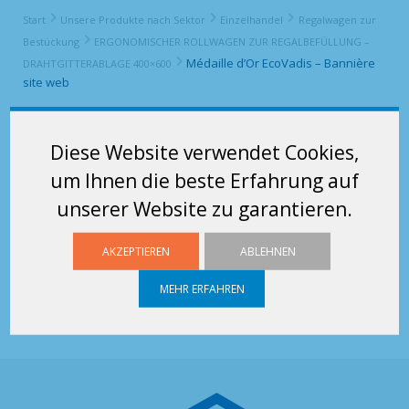
Start
Unsere Produkte nach Sektor
Einzelhandel
Regalwagen zur
Bestückung
ERGONOMISCHER ROLLWAGEN ZUR REGALBEFÜLLUNG –
Médaille d’Or EcoVadis – Bannière
DRAHTGITTERABLAGE 400×600
site web
Médaille d’Or EcoVadis – Bannière
Diese Website verwendet Cookies,
site web
um Ihnen die beste Erfahrung auf
unserer Website zu garantieren.
AKZEPTIEREN
ABLEHNEN
MEHR ERFAHREN