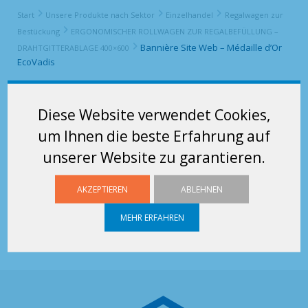
Start
Unsere Produkte nach Sektor
Einzelhandel
Regalwagen zur
Bestückung
ERGONOMISCHER ROLLWAGEN ZUR REGALBEFÜLLUNG –
Bannière Site Web – Médaille d’Or
DRAHTGITTERABLAGE 400×600
EcoVadis
Bannière Site Web – Médaille d’Or
Diese Website verwendet Cookies,
EcoVadis
um Ihnen die beste Erfahrung auf
unserer Website zu garantieren.
AKZEPTIEREN
ABLEHNEN
MEHR ERFAHREN