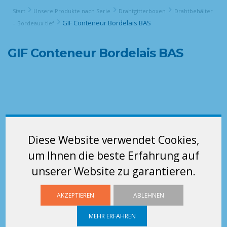
Start
Unsere Produkte nach Serie
Drahtgitterboxen
Drahtbehälter
GIF Conteneur Bordelais BAS
– Bordeaux tief
GIF Conteneur Bordelais BAS
Diese Website verwendet Cookies,
um Ihnen die beste Erfahrung auf
unserer Website zu garantieren.
AKZEPTIEREN
ABLEHNEN
MEHR ERFAHREN