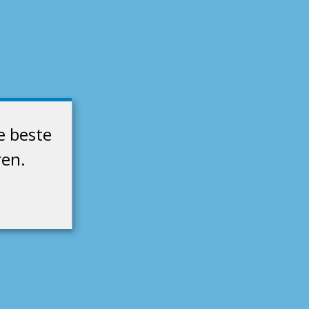
e beste
ren.