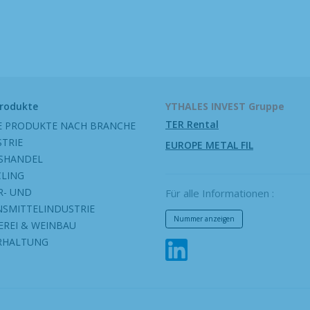
Produkte
YTHALES INVEST Gruppe
TER Rental
E PRODUKTE NACH BRANCHE
STRIE
EUROPE METAL FIL
SHANDEL
CLING
R- UND
Für alle Informationen :
NSMITTELINDUSTRIE
Nummer anzeigen
EREI & WEINBAU
RHALTUNG