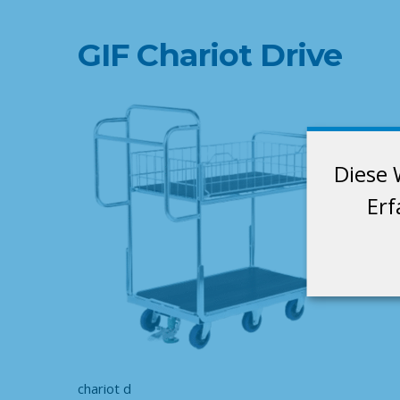
GIF Chariot Drive
Diese 
Erf
chariot d