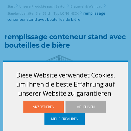
Start
Unsere Produkte nach Sektor
Brauerei & Weinbau
remplissage
Standardbehälter Bier 33 cl – Typ LONG NECK
conteneur stand avec bouteilles de bière
remplissage conteneur stand avec
bouteilles de bière
Diese Website verwendet Cookies,
um Ihnen die beste Erfahrung auf
unserer Website zu garantieren.
AKZEPTIEREN
ABLEHNEN
MEHR ERFAHREN