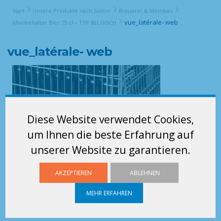
Start
Unsere Produkte nach Sektor
Brauerei & Weinbau
vue_latérale- web
Maxibehälter Bier 75 cl – TYP BELGISCH
vue_latérale- web
Diese Website verwendet Cookies,
um Ihnen die beste Erfahrung auf
unserer Website zu garantieren.
AKZEPTIEREN
ABLEHNEN
MEHR ERFAHREN