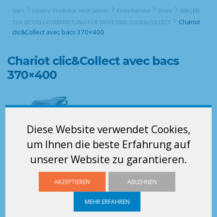
Start
Unsere Produkte nach Sektor
Einzelhandel
Drive
WAGEN
Chariot
ZUR BESTELLVORBEREITUNG FÜR DRIVE UND CLICK&COLLECT
clic&Collect avec bacs 370×400
Chariot clic&Collect avec bacs
370×400
Diese Website verwendet Cookies,
um Ihnen die beste Erfahrung auf
unserer Website zu garantieren.
AKZEPTIEREN
ABLEHNEN
MEHR ERFAHREN