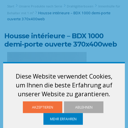
Start
Unsere Produkte nach Serie
Drahtgitterboxen
Innenhülle für
Housse intérieure – BDX 1000 demi-porte
Behälter mit 1 m³
ouverte 370x400web
Housse intérieure – BDX 1000
demi-porte ouverte 370x400web
Diese Website verwendet Cookies,
um Ihnen die beste Erfahrung auf
unserer Website zu garantieren.
AKZEPTIEREN
ABLEHNEN
MEHR ERFAHREN