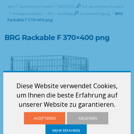
Start
Spezifische Produkte
INDUSTRIE
Die spezifischen Produkte
BRG
Drahtgitterbehälter – BRG – Rackfähig
Sonderanfertigung
Rackable F 370×400 png
BRG Rackable F 370×400 png
Diese Website verwendet Cookies,
um Ihnen die beste Erfahrung auf
unserer Website zu garantieren.
AKZEPTIEREN
ABLEHNEN
MEHR ERFAHREN