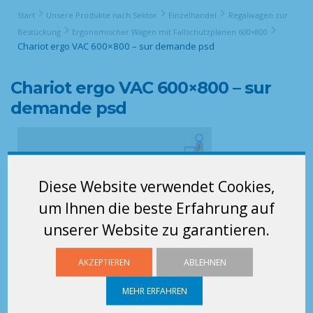
Start
Unsere Produkte nach Sektor
Einzelhandel
Regalwagen zur
Bestückung
Ergonomischer Wagen mit Fallschutzplanen 600×800
Chariot ergo VAC 600×800 – sur demande psd
Chariot ergo VAC 600×800 – sur
demande psd
Diese Website verwendet Cookies,
um Ihnen die beste Erfahrung auf
unserer Website zu garantieren.
AKZEPTIEREN
ABLEHNEN
MEHR ERFAHREN