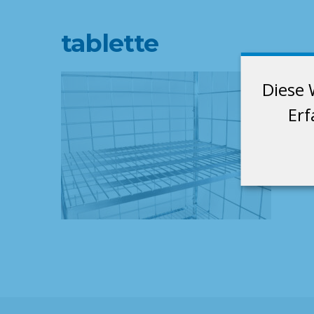
tablette
Diese 
Erf