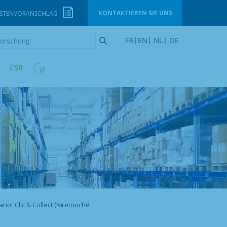
KONTAKTIEREN SIE UNS
STENVORANSCHLAG
orschung
FR
EN
NL
DE
CSR
iot Clic & Collect (5)retouché