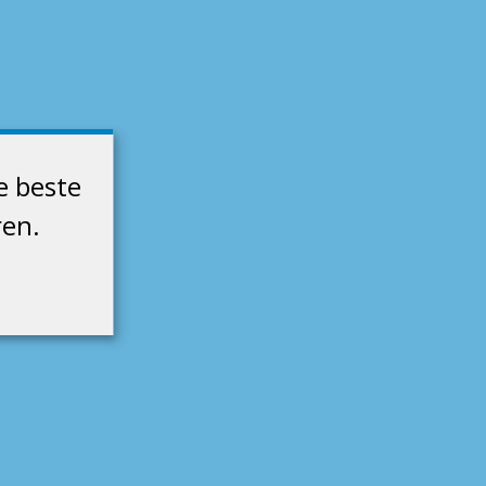
e beste
ren.