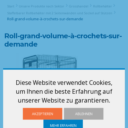
Start
Unsere Produkte nach Sektor
Grosshandel
Rollbehälter
Staffelbarer Rollbehälter mit 2 Seitenwänden und Sockel auf Stützen
Roll-grand-volume-à-crochets-sur-demande
Roll-grand-volume-à-crochets-sur-
demande
Diese Website verwendet Cookies,
um Ihnen die beste Erfahrung auf
unserer Website zu garantieren.
AKZEPTIEREN
ABLEHNEN
MEHR ERFAHREN