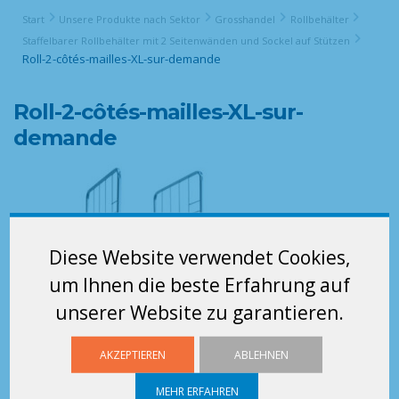
Start
Unsere Produkte nach Sektor
Grosshandel
Rollbehälter
Staffelbarer Rollbehälter mit 2 Seitenwänden und Sockel auf Stützen
Roll-2-côtés-mailles-XL-sur-demande
Roll-2-côtés-mailles-XL-sur-
demande
Diese Website verwendet Cookies,
um Ihnen die beste Erfahrung auf
unserer Website zu garantieren.
AKZEPTIEREN
ABLEHNEN
MEHR ERFAHREN