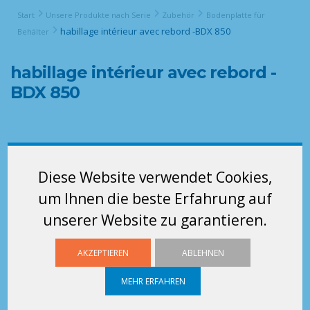
Start
Unsere Produkte nach Serie
Zubehör
Bodenplatte für
habillage intérieur avec rebord -BDX 850
Behälter
habillage intérieur avec rebord -
BDX 850
Diese Website verwendet Cookies,
um Ihnen die beste Erfahrung auf
unserer Website zu garantieren.
AKZEPTIEREN
ABLEHNEN
MEHR ERFAHREN