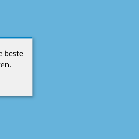
e beste
ren.