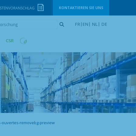
KONTAKTIEREN SIE UNS
STENVORANSCHLAG
orschung
FR
EN
NL
DE
CSR
es-ouvertes-removebg-preview