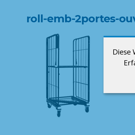
roll-emb-2portes-o
Diese 
Erf