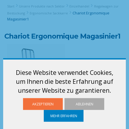
Start
Unsere Produkte nach Sektor
Einzelhandel
Regalwagen zur
Chariot Ergonomique
Bestückung
Ergonomische Sackkarre
Magasinier1
Chariot Ergonomique Magasinier1
Diese Website verwendet Cookies,
um Ihnen die beste Erfahrung auf
unserer Website zu garantieren.
AKZEPTIEREN
ABLEHNEN
MEHR ERFAHREN