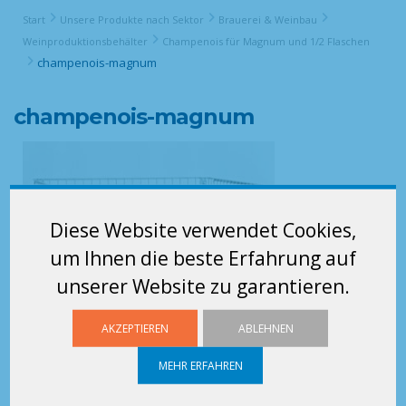
Start
Unsere Produkte nach Sektor
Brauerei & Weinbau
Weinproduktionsbehälter
Champenois für Magnum und 1/2 Flaschen
champenois-magnum
champenois-magnum
Diese Website verwendet Cookies,
um Ihnen die beste Erfahrung auf
unserer Website zu garantieren.
AKZEPTIEREN
ABLEHNEN
MEHR ERFAHREN