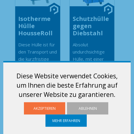
Isotherme
Schutzhülle
Hülle
gegen
HousseRoll
Diebstahl
Diese Hülle ist für
Absolut
den Transport und
undurchsichtige
die kurzfristige
Hülle, mit einer
Lagerung gekühlter
Plombe
oder gefrohrener...
verschließbar,
Diese Website verwendet Cookies,
schützt
um Ihnen die beste Erfahrung auf
Das Produkt
Luxusartikel vor
unserer Website zu garantieren.
ansehen
Blicken....
AKZEPTIEREN
ABLEHNEN
Das Produkt
ansehen
MEHR ERFAHREN