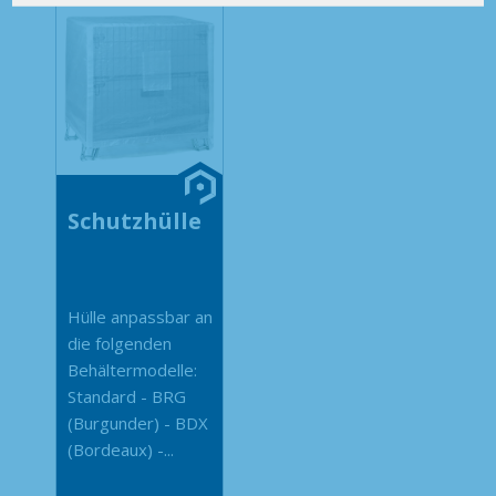
Schutzhülle
Hülle anpassbar an
die folgenden
Behältermodelle:
Standard - BRG
(Burgunder) - BDX
(Bordeaux) -...