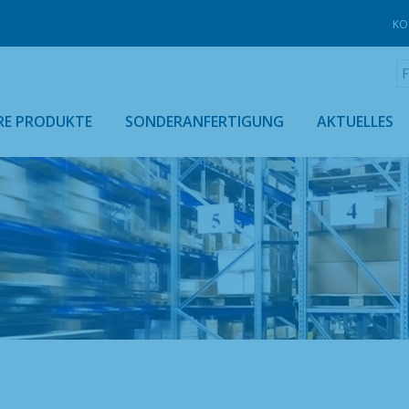
KO
F
RE PRODUKTE
SONDERANFERTIGUNG
AKTUELLES
ACH BRANCHE
R- UND LEBENSMITTELINDUSTRIE
UNSERE PRODUKTE NACH SORTIMENT
AUSSTATTUNG FÜR DEN EINZELHANDEL
THERMO-ROLLBEHÄLTER UND -HÜLLEN