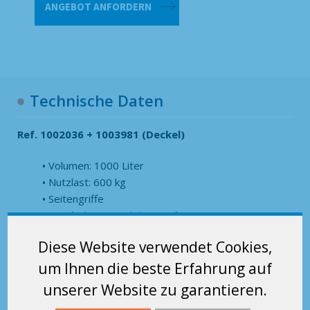
ANGEBOT ANFORDERN
-
1000 l
Menge
Technische Daten
Ref. 1002036 + 1003981 (Deckel)
Volumen: 1000 Liter
Nutzlast: 600 kg
Seitengriffe
Kippfunktion: seitliche Greifer
Deckel: Farbauswahl (gelb, grün, blau, schwarz, rot)
Diese Website verwendet Cookies,
Klappe
Räder drehbar, 2 davon arretierbar, mit
um Ihnen die beste Erfahrung auf
Kautschukreifen
unserer Website zu garantieren.