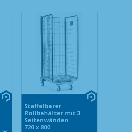
Staffelbarer
Rollbehälter mit 3
Seitenwänden
720 x 800
lter