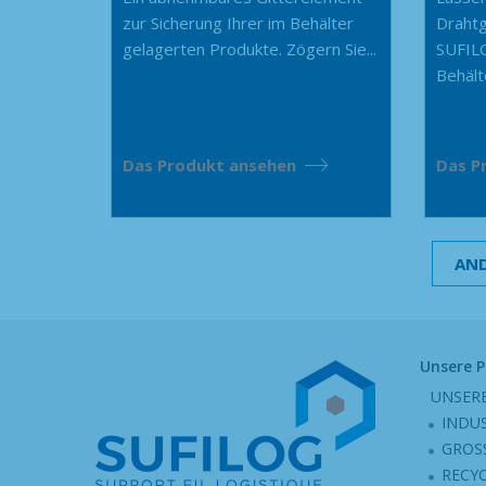
zur Sicherung Ihrer im Behälter
Drahtg
gelagerten Produkte. Zögern Sie...
SUFILO
Behälte
Das Produkt ansehen
Das P
AND
Unsere 
UNSER
INDU
GROS
RECY