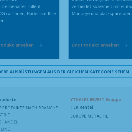
itterbehälter rollen!
verbindet Sicherheit mit einfa
G rät Ihnen, Räder auf Ihre
Montage und platzsparender..
r...
rodukt ansehen
Das Produkt ansehen
ERE AUSRÜSTUNGEN AUS DER GLEICHEN KATEGORIE SEHEN
Produkte
YTHALES INVEST Gruppe
TER Rental
E PRODUKTE NACH BRANCHE
STRIE
EUROPE METAL FIL
SHANDEL
CLING