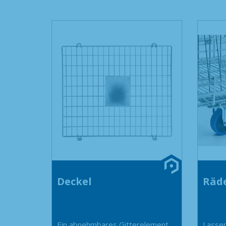
Deckel
Räde
Ein abnehmbares Gitterelement
Lassen