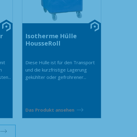
r
Isotherme Hülle
HousseRoll
mit
Diese Hülle ist für den Transport
n
und die kurzfristige Lagerung
ten...
gekühlter oder gefrohrener...
Das Produkt ansehen