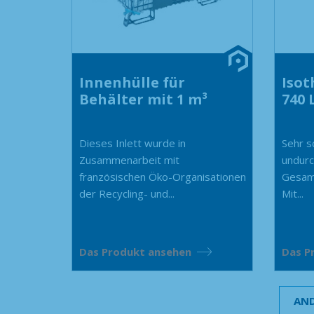
Innenhülle für
Isot
Behälter mit 1 m³
740 
Dieses Inlett wurde in
Sehr s
Zusammenarbeit mit
undurc
französischen Öko-Organisationen
Gesamt
der Recycling- und...
Mit...
Das Produkt ansehen
Das P
AND