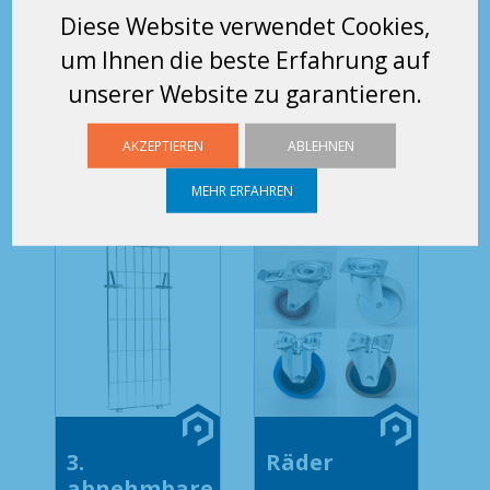
ÄHNLICHE
Diese Website verwendet Cookies,
um Ihnen die beste Erfahrung auf
HANDHABUNGS- UND
unserer Website zu garantieren.
LAGERUNGSGERÄTE
DER KATEGORIE
AKZEPTIEREN
ABLEHNEN
SONSTIGES ZUBEHÖR
MEHR ERFAHREN
3.
Räder
abnehmbare